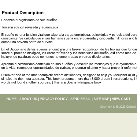
Product Description
Conozca el significado de sus sueños
Tercera edición revisada y aumentada
El sueño es una función vital que aligera la carga energética, psicológica y psíquica del ce
consciente. Se calcula que el ser humano sueña entre cuarenta y cincuenta mil horas a lo la
como una novena parte de su vida.
En el Diccionario de los sueños encontrará una breve recopilación de las teorías que fun
sobre el proceso biológico, las características y los beneficios del sueño, así como más de
incluyendo palabras poco comunes no encontradas en otros diccionarios.
Aprenda el simbolismo contenido en sus sueños y descifre los mensajes que le ayudarán a
en la vida, reconocer oportunidades de trabajo, encontrar el amor y hasta prevenir enferm
Discover one of the most complete dream dictionaries, designed to help you decipher all o
simplest to the most abstract. This book presents more than 8,000 dream interpretations, 
words not found in other sources. (This is a Spanish-language book.)
HOME
|
ABOUT US
|
PRIVACY POLICY
|
SEND EMAIL
|
SITE MAP
|
VIEW CART
Copyright ï¿½ 2025 Original 