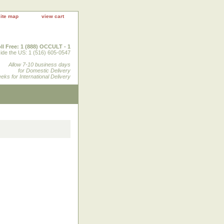
site map
view cart
ll Free: 1 (888) OCCULT - 1
ide the US: 1 (516) 605-0547
Allow 7-10 business days
for Domestic Delivery
eks for International Delivery