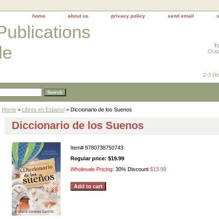
home
about us
privacy policy
send email
Publications
To
le
Outs
2-3 We
Home
>
Libros en Espanol
> Diccionario de los Suenos
Diccionario de los Suenos
Item#
9780738750743
Regular price: $19.99
Wholesale Pricing:
30% Discount
$13.99