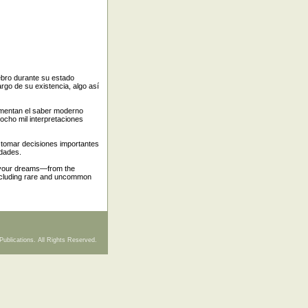
rebro durante su estado
rgo de su existencia, algo así
damentan el saber moderno
 ocho mil interpretaciones
 tomar decisiones importantes
edades.
f your dreams—from the
including rare and uncommon
Publications. All Rights Reserved.